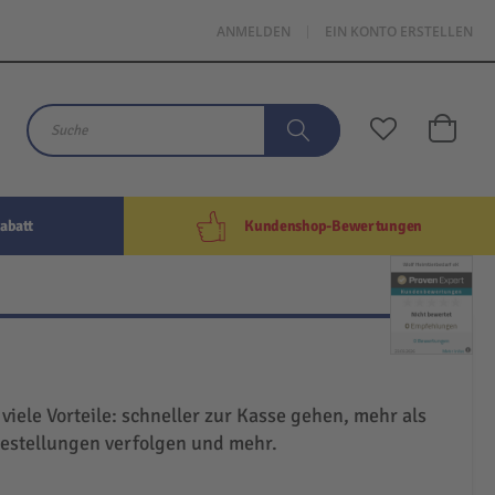
ANMELDEN
EIN KONTO ERSTELLEN
Mein W
Suche
Suche
abatt
Kundenshop-Bewertungen
 viele Vorteile: schneller zur Kasse gehen, mehr als
Bestellungen verfolgen und mehr.