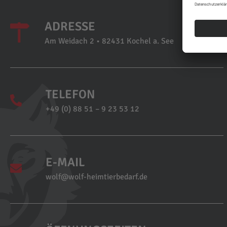
ADRESSE
Am Weidach 2 • 82431 Kochel a. See
TELEFON
+49 (0) 88 51 – 9 23 53 12
E-MAIL
wolf@wolf-heimtierbedarf.de