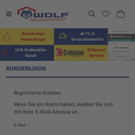
Suche
Mein W
Kundenshop-
ab 75,-€
Bewertungen
Versandkostenfrei
15% Erstbesteller
Exklusiver
Rabatt
Vertrieb
KUNDENLOGIN
Registrierte Kunden
Wenn Sie ein Konto haben, melden Sie sich
mit Ihrer E-Mail-Adresse an.
E-Mail