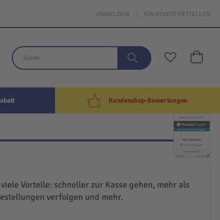
ANMELDEN
EIN KONTO ERSTELLEN
Mein W
Suche
Suche
abatt
Kundenshop-Bewertungen
 viele Vorteile: schneller zur Kasse gehen, mehr als
Bestellungen verfolgen und mehr.