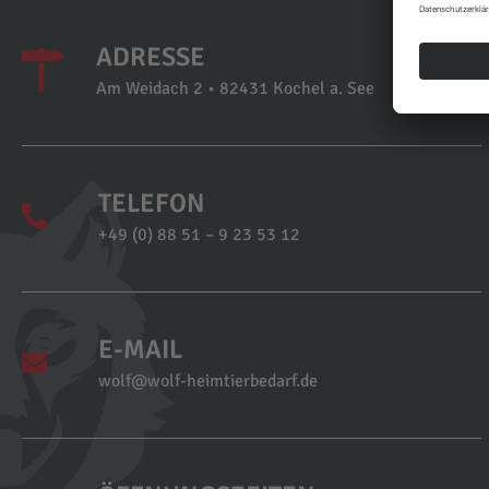
ADRESSE
Am Weidach 2 • 82431 Kochel a. See
TELEFON
+49 (0) 88 51 – 9 23 53 12
E-MAIL
wolf@wolf-heimtierbedarf.de