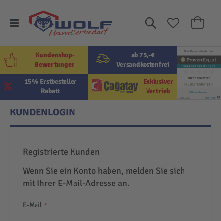
Suche
Mein W
Kundenshop-
ab 75,-€
Bewertungen
Versandkostenfrei
15% Erstbesteller
Exklusiver
Rabatt
Vertrieb
KUNDENLOGIN
Registrierte Kunden
Wenn Sie ein Konto haben, melden Sie sich
mit Ihrer E-Mail-Adresse an.
E-Mail