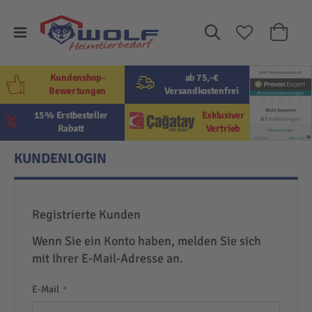
Suche
Mein W
Kundenshop-
ab 75,-€
Bewertungen
Versandkostenfrei
15% Erstbesteller
Exklusiver
Rabatt
Vertrieb
KUNDENLOGIN
Registrierte Kunden
Wenn Sie ein Konto haben, melden Sie sich
mit Ihrer E-Mail-Adresse an.
E-Mail