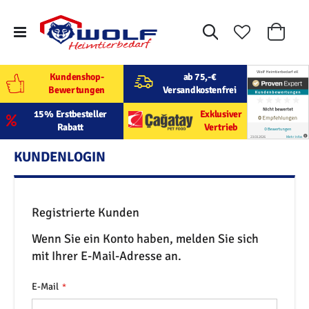
Suche
Mein W
Kundenshop-
ab 75,-€
Bewertungen
Versandkostenfrei
15% Erstbesteller
Exklusiver
Rabatt
Vertrieb
KUNDENLOGIN
Registrierte Kunden
Wenn Sie ein Konto haben, melden Sie sich
mit Ihrer E-Mail-Adresse an.
E-Mail