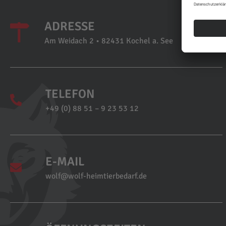
ADRESSE
Am Weidach 2 • 82431 Kochel a. See
TELEFON
+49 (0) 88 51 – 9 23 53 12
E-MAIL
wolf@wolf-heimtierbedarf.de