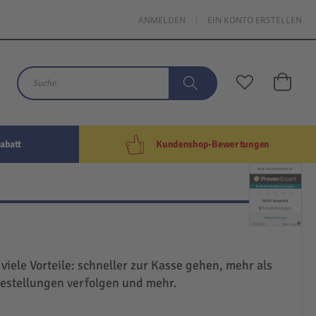
ANMELDEN
EIN KONTO ERSTELLEN
Mein W
Suche
Suche
abatt
Kundenshop-Bewertungen
 viele Vorteile: schneller zur Kasse gehen, mehr als
Bestellungen verfolgen und mehr.