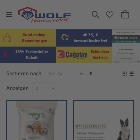
Suche
Mein W
Kundenshop-
ab 75,-€
Bewertungen
Versandkostenfrei
15% Erstbesteller
Exklusiver
Rabatt
Vertrieb
In
Sortieren nach
Ansi
absteigender
als
Raster
Lis
Anzeigen
Reihenfolge