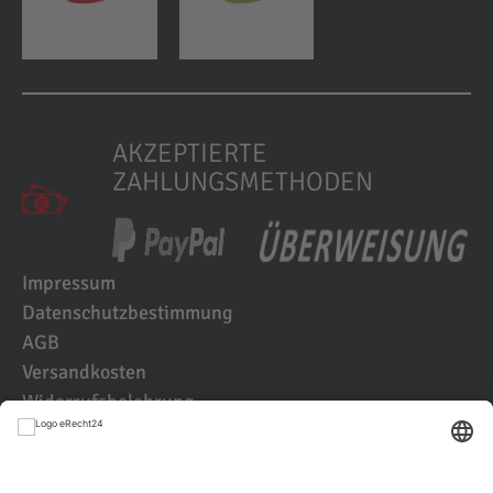
AKZEPTIERTE
ZAHLUNGSMETHODEN
Impressum
Datenschutzbestimmung
AGB
Versandkosten
Widerrufsbelehrung
Kundenbewertungen
© 2021 IK2D Werbeagentur