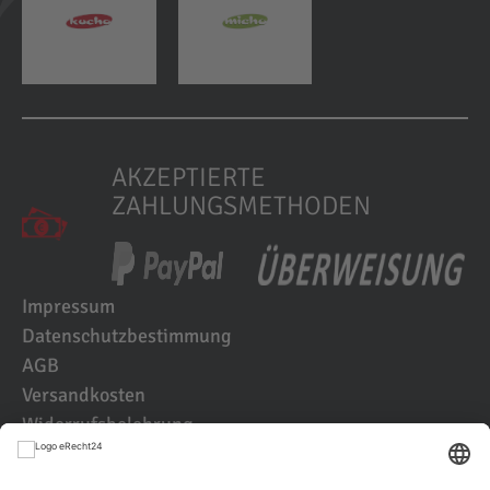
AKZEPTIERTE
ZAHLUNGSMETHODEN
Impressum
Datenschutzbestimmung
AGB
Versandkosten
Widerrufsbelehrung
Kundenbewertungen
© 2021 IK2D Werbeagentur