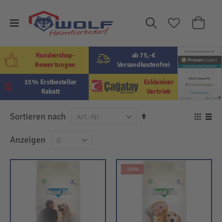
Suche
Mein W
Kundenshop-
ab 75,-€
Bewertungen
Versandkostenfrei
15% Erstbesteller
Exklusiver
Rabatt
Vertrieb
In
Sortieren nach
Ansi
absteigender
als
Raster
Lis
Anzeigen
Reihenfolge
-20%