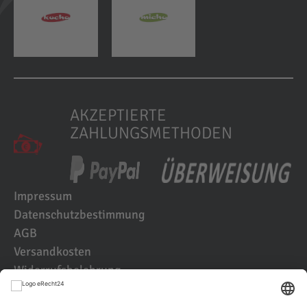
AKZEPTIERTE
ZAHLUNGSMETHODEN
Impressum
Datenschutzbestimmung
AGB
Versandkosten
Widerrufsbelehrung
Kundenbewertungen
© 2021 IK2D Werbeagentur