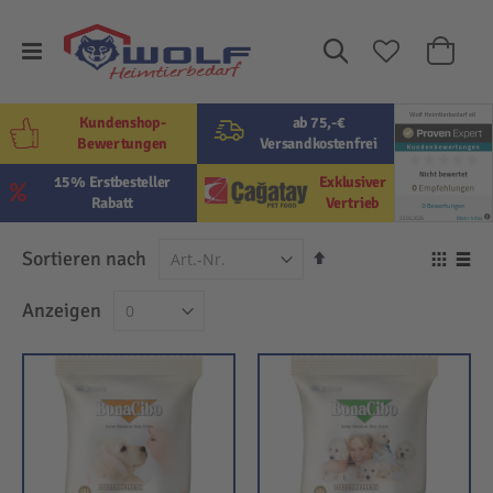
Suche
Mein W
Kundenshop-
ab 75,-€
Bewertungen
Versandkostenfrei
15% Erstbesteller
Exklusiver
Rabatt
Vertrieb
In
Sortieren nach
Ansi
absteigender
als
Raster
Lis
Anzeigen
Reihenfolge