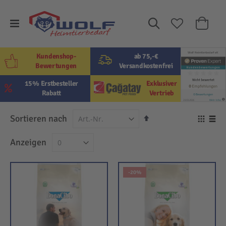
Suche
Mein W
Kundenshop-
ab 75,-€
Bewertungen
Versandkostenfrei
15% Erstbesteller
Exklusiver
Rabatt
Vertrieb
In
Sortieren nach
Ansi
absteigender
als
Raster
Lis
Anzeigen
Reihenfolge
-20%