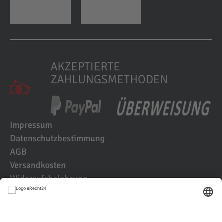
AKZEPTIERTE
ZAHLUNGSMETHODEN
Impressum
Datenschutzbestimmung
AGB
Versandkosten
Widerrufsbelehrung
Kundenbewertungen
© 2021 IK2D Werbeagentur