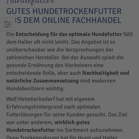
GUTES HUNDETROCKENFUTTER
AUS DEM ONLINE FACHHANDEL
EINKAUFEN
Die
Entscheidung für das optimale Hundefutter
fällt
NACH
dem Halter oft nicht leicht. Das Angebot ist so
unüberschaubar wie die Versprechungen der
zahlreichen Hersteller. Bei der Auswahl spielt die
gesunde Ernährung des Vierbeiners eine
entscheidende Rolle, aber auch
Nachhaltigkeit und
natürliche Zusammensetzung
sind modernen
Hundebesitzern wichtig.
Wolf Heimtierbedarf hat mit eigenem
Erfahrungshintergrund nach optimalen
Futterlösungen für seine Kunden gesucht. Das Ziel
war unter anderem,
wirklich gutes
Hundetrockenfutter
ins Sortiment aufzunehmen.
Denn Trockennahrung hat für Hund und Halter