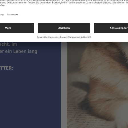
 kaufen, sind darin
aucht
. Im
ner ein Leben lang
TTER: