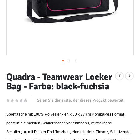
Zum
Quadra - Teamwear Locker
Anfang
Bag - Farbe: black-fuchsia
der
Bildergalerie
springen
Seien Sie der erste, der dieses Produkt bewertet
Sporttasche mit 100% Polyester - 47 x 30 x 27 cm Kompaktes Format,
passt in die meisten Schließfächer Abnehmbarer, verstellbarer
Schultergurt mit Polster End-Taschen, eine mit Netz-Einsatz, Schützende