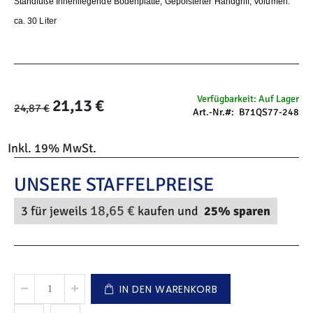
Standfüße Innenliegende Bodenplatte, Gepolsterter Handgriff, Volumen:
ca. 30 Liter
Verfügbarkeit:
Auf Lager
21,13 €
Sonderangebot
24,87 €
Art.-Nr.
B71QS77-248
Inkl. 19% MwSt.
18,65 €
3 für jeweils
kaufen und
25
% sparen
IN DEN WARENKORB