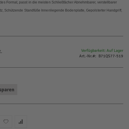
es Format, passt in die meisten Schließfächer Abnehmbarer, verstellbarer
atz, Schützende Standfüße Innenliegende Bodenplatte, Gepolsterter Handgriff,
.
Verfügbarkeit:
Auf Lager
Art.-Nr.
B71QS77-519
sparen