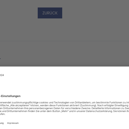
ZURÜCK
-