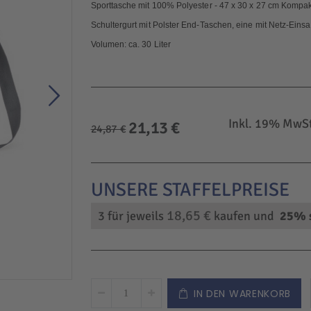
Sporttasche mit 100% Polyester - 47 x 30 x 27 cm Kompakt
Schultergurt mit Polster End-Taschen, eine mit Netz-Eins
Volumen: ca. 30 Liter
Sonderangebot
Inkl. 19% MwSt
21,13 €
24,87 €
18,65 €
3 für jeweils
kaufen und
25
% 
IN DEN WARENKORB