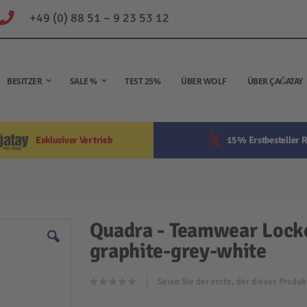
+49 (0) 88 51 – 9 23 53 12
BESITZER
SALE %
TEST 25%
ÜBER WOLF
ÜBER ÇAĞATAY
Exklusiver Vertrieb
15% Erstbesteller R
Quadra - Teamwear Locker
graphite-grey-white
Seien Sie der erste, der dieses Produ