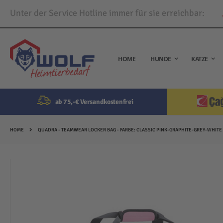
Unter der Service Hotline immer für sie erreichbar:
Direkt
zum
Inhalt
HOME
HUNDE
KATZE
ab 75,-€ Versandkostenfrei
HOME
QUADRA - TEAMWEAR LOCKER BAG - FARBE: CLASSIC PINK-GRAPHITE-GREY-WHITE
Zum
Ende
der
Bildergalerie
springen