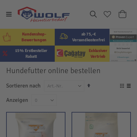
Suche
Mein W
Kundenshop-
ab 75,-€
Bewertungen
Versandkostenfrei
15% Erstbesteller
Exklusiver
Rabatt
Vertrieb
Hundefutter online bestellen
In
Sortieren nach
Ansi
absteigender
als
Raster
Lis
Anzeigen
Reihenfolge