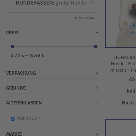
Dies entfernen
HUNDERASSEN
große Hunde
Alles löschen
PREIS
0,70 € - 48,49 €
BONACIBO
Hunde - Huh
mit Reis - Tr
VERPACKUNG
A
GEBINDE
Ink
Nicht
ALTERSKLASSEN
items
Adult
15
MARKE