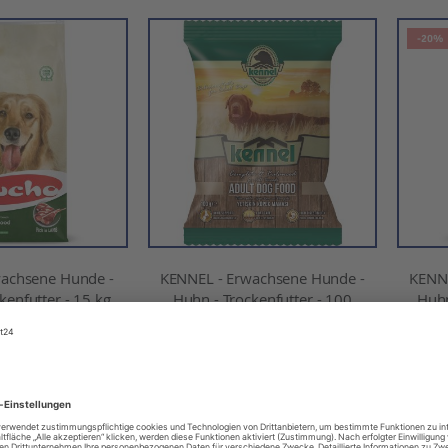
-20%
achsene Hunde -
KENNEL - Erwachsene Hunde -
KENNE
enfutter - 15 kg
Huhn - Trockenfutter - 100
Huhn
Gramm
41,52 €
Ab
0,67 €
l. MwSt.
Inkl. MwSt.
Nicht auf Lager
EN WARENKORB