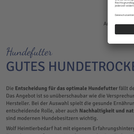
Anzeigen
Hundefutter
GUTES HUNDETROCK
Die
Entscheidung für das optimale Hundefutter
fällt d
Das Angebot ist so unüberschaubar wie die Versprechu
Hersteller. Bei der Auswahl spielt die gesunde Ernähru
entscheidende Rolle, aber auch
Nachhaltigkeit und na
sind modernen Hundebesitzern wichtig.
Wolf Heimtierbedarf hat mit eigenem Erfahrungshinte