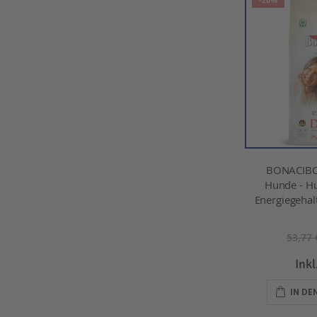
-20%
BONACIBO
Hunde - H
Energiegehalt
53,77 
Ink
IN D