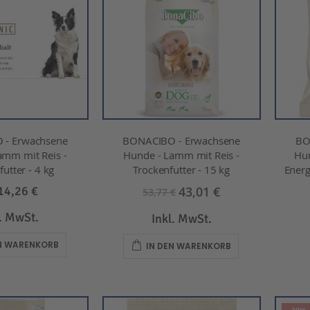
 - Erwachsene
BONACIBO - Erwachsene
BO
amm mit Reis -
Hunde - Lamm mit Reis -
Hu
utter - 4 kg
Trockenfutter - 15 kg
Energ
43,01 €
14,26 €
53,77 €
l. MwSt.
Inkl. MwSt.
EN WARENKORB
IN DEN WARENKORB