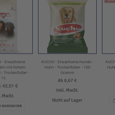
-20%
 - Erwachsene
KUCHO - Erwachsene Hunde -
KUCH
uhn mit hohem
Huhn - Trockenfutter - 100
Huhn
 - Trockenfutter -
Gramm
15
Ab
0,67 €
43,01 €
€
Inkl. MwSt.
l. MwSt.
Nicht auf Lager
EN WARENKORB