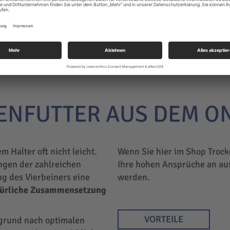
ENFUTTER AUS DEM O
em Halter oft nicht leicht.
Wenn Sie hier im Shop Trock
ngen der zahlreichen
Ihre hohen Ansprüche an au
ng des Vierbeiners eine
werden.
türliche Zusammensetzung
VORTEILE
rgrund nach optimalen