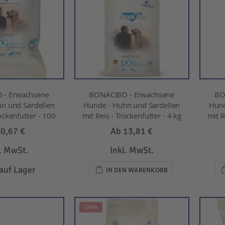
 - Erwachsene
BONACIBO - Erwachsene
BO
n und Sardellen
Hunde - Huhn und Sardellen
Hund
ockenfutter - 100
mit Reis - Trockenfutter - 4 kg
mit R
b
0,67 €
Ab
13,81 €
l. MwSt.
Inkl. MwSt.
 auf Lager
IN DEN WARENKORB
-20%