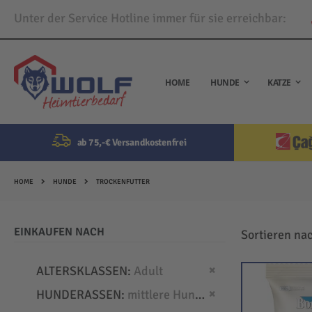
Unter der Service Hotline immer für sie erreichbar:
Direkt
zum
Inhalt
HOME
HUNDE
KATZE
ab 75,-€ Versandkostenfrei
HOME
HUNDE
TROCKENFUTTER
EINKAUFEN NACH
Sortieren na
Dies entfernen
ALTERSKLASSEN
Adult
Dies entfernen
HUNDERASSEN
mittlere Hunde