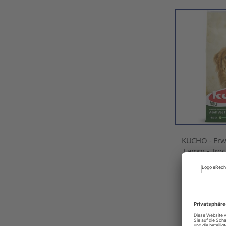
KUCHO - Erw
Lamm - Trock
Ab
Ink
IN D