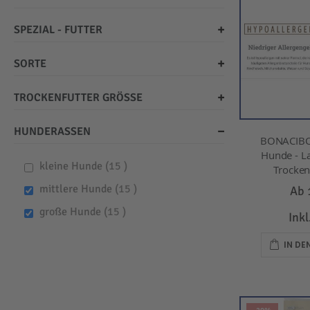
SPEZIAL - FUTTER
SORTE
TROCKENFUTTER GRÖSSE
HUNDERASSEN
BONACIBO
Hunde - L
items
kleine Hunde
15
Trockenf
items
mittlere Hunde
15
Ab
items
große Hunde
15
Ink
IN D