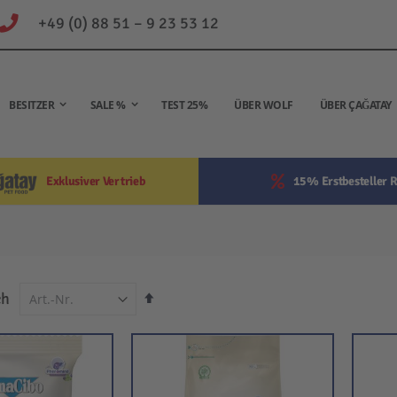
+49 (0) 88 51 – 9 23 53 12
BESITZER
SALE %
TEST 25%
ÜBER WOLF
ÜBER ÇAĞATAY
Exklusiver Vertrieb
15% Erstbesteller R
In
ch
absteigender
Reihenfolge