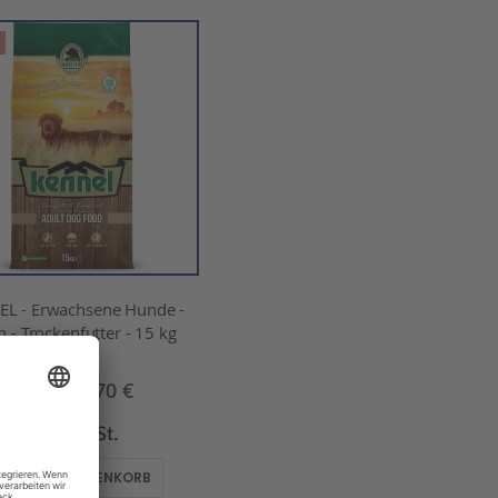
L - Erwachsene Hunde -
 - Trockenfutter - 15 kg
31,70 €
39,63 €
Inkl. MwSt.
IN DEN WARENKORB