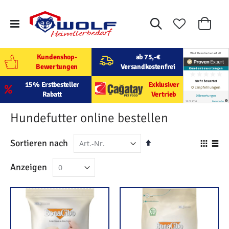
Suche
Mein W
Kundenshop-
ab 75,-€
Bewertungen
Versandkostenfrei
15% Erstbesteller
Exklusiver
Rabatt
Vertrieb
Hundefutter online bestellen
In
Sortieren nach
Ansi
absteigender
als
Raster
Lis
Anzeigen
Reihenfolge